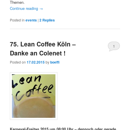
Themen.
Continue reading
→
Posted in
events
|
2
Replies
75. Lean Coffee Köln –
1
Danke an Colenet !
Posted on
17.02.2015
by
boeffi
Karneval-Freitag 2015 um 08:00 Uhr – dennoch oder gerade