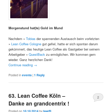
Morgenstund hat(te) Gold im Mund
Nachdem »
Tobias
der spannenden Austausch beim vorletzten
»
Lean Coffee Cologne
gut gefiel, hatte er sich spontan darum
gekümmert, das heutige Lean Coffee als Gastgeber bei seinem
Arbeitgeber »
QuestBack
zu ermöglichen. Wir kommen gern
wieder. Ganz herzlichen Dank!
Continue reading
→
Posted in
events
|
1
Reply
63. Lean Coffee Köln –
2
Danke an grandcentrix !
Posted on
10.10.2014
by
boeffi