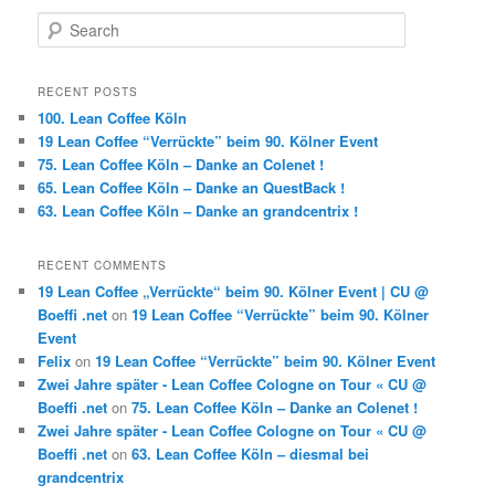
S
e
a
r
RECENT POSTS
c
100. Lean Coffee Köln
h
19 Lean Coffee “Verrückte” beim 90. Kölner Event
75. Lean Coffee Köln – Danke an Colenet !
65. Lean Coffee Köln – Danke an QuestBack !
63. Lean Coffee Köln – Danke an grandcentrix !
RECENT COMMENTS
19 Lean Coffee „Verrückte“ beim 90. Kölner Event | CU @
Boeffi .net
on
19 Lean Coffee “Verrückte” beim 90. Kölner
Event
Felix
on
19 Lean Coffee “Verrückte” beim 90. Kölner Event
Zwei Jahre später - Lean Coffee Cologne on Tour « CU @
Boeffi .net
on
75. Lean Coffee Köln – Danke an Colenet !
Zwei Jahre später - Lean Coffee Cologne on Tour « CU @
Boeffi .net
on
63. Lean Coffee Köln – diesmal bei
grandcentrix