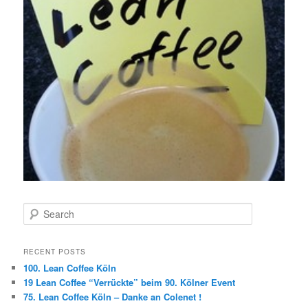
S
e
a
r
RECENT POSTS
c
100. Lean Coffee Köln
h
19 Lean Coffee “Verrückte” beim 90. Kölner Event
75. Lean Coffee Köln – Danke an Colenet !