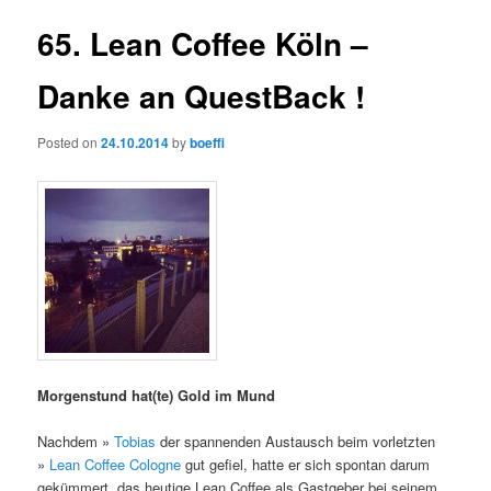
65. Lean Coffee Köln –
Danke an QuestBack !
Posted on
24.10.2014
by
boeffi
Morgenstund hat(te) Gold im Mund
Nachdem »
Tobias
der spannenden Austausch beim vorletzten
»
Lean Coffee Cologne
gut gefiel, hatte er sich spontan darum
gekümmert, das heutige Lean Coffee als Gastgeber bei seinem