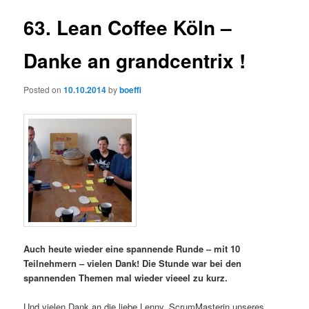
63. Lean Coffee Köln –
Danke an grandcentrix !
Posted on
10.10.2014
by
boeffi
Auch heute wieder eine spannende Runde – mit 10
Teilnehmern – vielen Dank! Die Stunde war bei den
spannenden Themen mal wieder vieeel zu kurz.
Und vielen Dank an die liebe Lenny, ScrumMasterin unseres