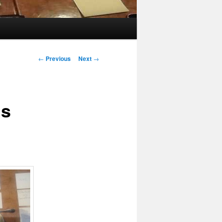
Post
←
Previous
Next
→
navigation
ls