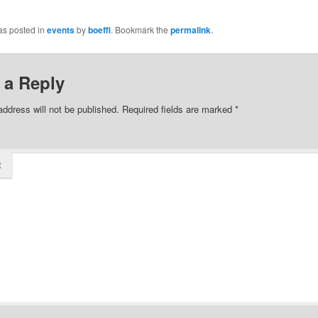
as posted in
events
by
boeffi
. Bookmark the
permalink
.
 a Reply
address will not be published.
Required fields are marked
*
t