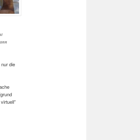
ht
kann
 nur die
rache
fgrund
irtuell”