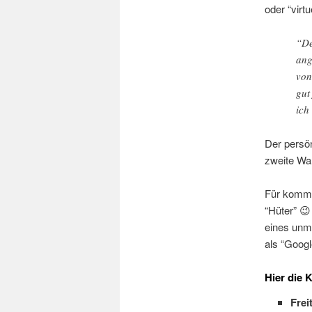
oder “virt
“De
ang
von
gut
ich
Der persönl
zweite Wa
Für kommen
“Hüter” 😉
eines unmi
als “Googl
Hier die 
Frei