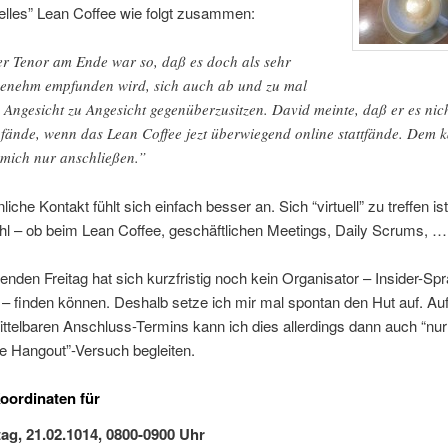
uelles” Lean Coffee wie folgt zusammen:
r Tenor am Ende war so, daß es doch als sehr
enehm empfunden wird, sich auch ab und zu mal
 Angesicht zu Angesicht gegenüberzusitzen. David meinte, daß er es nic
 fände, wenn das Lean Coffee jezt überwiegend online stattfände. Dem 
 mich nur anschließen.”
iche Kontakt fühlt sich einfach besser an. Sich “virtuell” zu treffen ist
hl – ob beim Lean Coffee, geschäftlichen Meetings, Daily Scrums, …
den Freitag hat sich kurzfristig noch kein Organisator – Insider-Sp
 – finden können. Deshalb setze ich mir mal spontan den Hut auf. Au
ttelbaren Anschluss-Termins kann ich dies allerdings dann auch “nur v
e Hangout”-Versuch begleiten.
Koordinaten für
tag, 21.02.1014, 0800-0900 Uhr