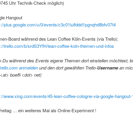
0745 Uhr Technik-Check möglich)
le Hangout
s://plus.google.com/u/0/events/c3c01iulfddd1pgnqhd8bfv07t4
en-Board während des Lean Coffee Köln-Events (via Trello):
s://trello.com/b/srdS3YfH/lean-coffee-koln-themen-und-infos
 Du während des Events eigene Themen dort einstellen möchtest, bi
rello.com anmelden
und den dort gewählten Trello-
Username
an mic
<at> boeffi <dot> net)
s://www.xing.com/events/45-lean-coffee-cologne-via-google-hangout
reitag … ein weiteres Mal als Online-Experiment !