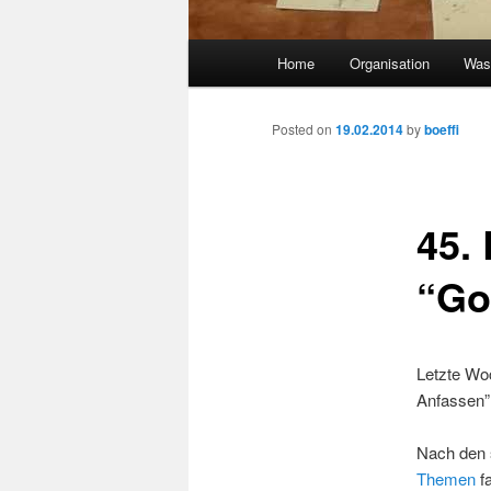
Main
Home
Organisation
Was 
Skip
menu
to
Posted on
19.02.2014
by
boeffi
primary
45.
content
“Go
Letzte Wo
Anfassen” 
Nach den 
Themen
fa