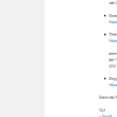
(ab 
Goog
http
Them
http
wenn
bei
T
(CU 
Xing
http
Dann bis F
CU
»
Boeffi