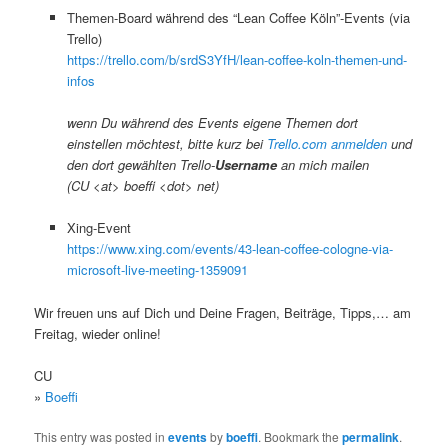
Themen-Board während des “Lean Coffee Köln”-Events (via
Trello)
https://trello.com/b/srdS3YfH/lean-coffee-koln-themen-und-
infos
wenn Du während des Events eigene Themen dort
einstellen möchtest, bitte kurz bei
Trello.com anmelden
und
den dort gewählten Trello-
Username
an mich mailen
(CU <at> boeffi <dot> net)
Xing-Event
https://www.xing.com/events/43-lean-coffee-cologne-via-
microsoft-live-meeting-1359091
Wir freuen uns auf Dich und Deine Fragen, Beiträge, Tipps,… am
Freitag, wieder online!
CU
»
Boeffi
This entry was posted in
events
by
boeffi
. Bookmark the
permalink
.